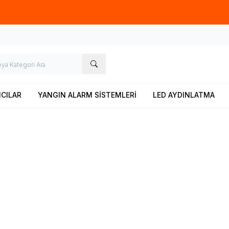
Yeni ürünlerimiz en iyi fiatlar ile vitrinlerimizde
ICILAR
YANGIN ALARM SİSTEMLERİ
LED AYDINLATMA