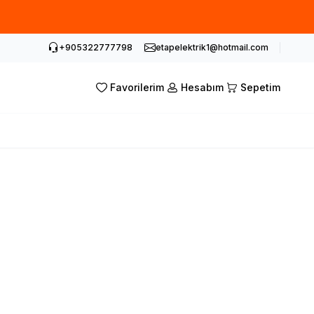
+905322777798
etapelektrik1@hotmail.com
Favorilerim
Hesabım
Sepetim