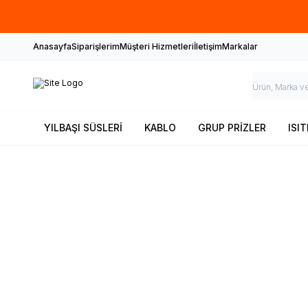
Anasayfa
Siparişlerim
Müşteri Hizmetleri
İletişim
Markalar
YILBAŞI SÜSLERİ
KABLO
GRUP PRİZLER
ISIT