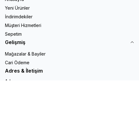
Yeni Ürünler
İndirimdekiler
Müşteri Hizmetleri
Sepetim
Gelişmiş
Mağazalar & Bayiler
Cari Ödeme
Adres & İletişim
Adres
OKÇUMUSA CD MENEVŞE İŞ HANI NO:22 No: 28\nKapı No: \n
BEYOĞLU/ İSTANBUL \nWeb Sitesi:\n E-Posta:
etapelektrik1@hotmail.com
Telefon
+905322777798
E-Posta
etapelektrik1@hotmail.com
Facebook
X
İnstagram
Youtube
Linkedin