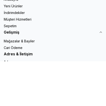
Yeni Ürünler
İndirimdekiler
Müşteri Hizmetleri
Sepetim
Gelişmiş
Mağazalar & Bayiler
Cari Ödeme
Adres & İletişim
Adres
OKÇUMUSA CD MENEVŞE İŞ HANI NO:22 No: 28\nKapı No: \n
BEYOĞLU/ İSTANBUL \nWeb Sitesi:\n E-Posta:
etapelektrik1@hotmail.com
Telefon
+905322777798
E-Posta
etapelektrik1@hotmail.com
Facebook
X
İnstagram
Youtube
Linkedin